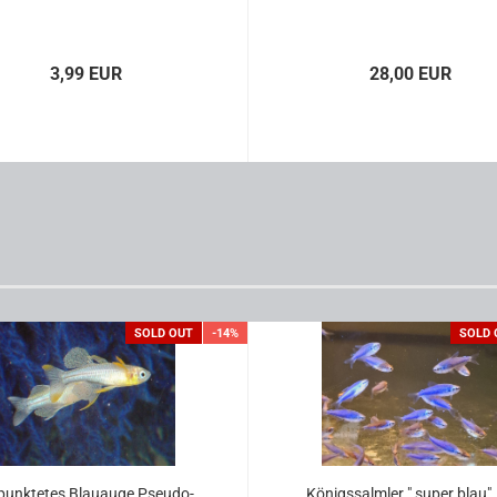
3,99 EUR
28,00 EUR
SOLD OUT
-14%
SOLD 
punk­te­tes Blau­au­ge,Pseu­do­
Kö­nigs­salm­ler " super blau", 