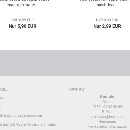
mu­gil ger­tru­dae...
paicht­hys...
UVP 6,99 EUR
UVP 3,99 EUR
Nur 5,99 EUR
Nur 2,99 EUR
ER...
KONTAKT
Kontakt
ssum
Mobil:
t
0152 - 01 90 90 69
E- Mail:
d- & Zahlungsbedingungen
zierfische@freenet.de
Homepage:
ufsrecht & Muster-Widerrufsformular
www.zierfische-schau.de