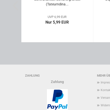
..
(Ta­teurn­di­na...
UVP 6,99 EUR
Nur 5,99 EUR
ZAHLUNG
MEHR ÜB
Zahlung
Impre
Kontak
Versan
Widerr