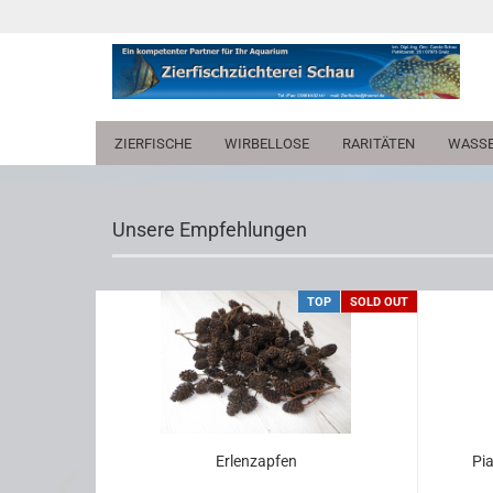
ZIERFISCHE
WIRBELLOSE
RARITÄTEN
WASSE
Unsere Empfehlungen
TOP
TOP
SOLD OUT
arsch,
Er­len­zap­fen
Pia