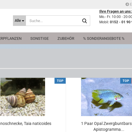
E
Ihre Fragen an uns:
Mo.- Fr. 10:00 - 20:0
Suche...
Alle
Mobil:
0152 - 01 90 
RPFLANZEN
SONSTIGE
ZUBEHÖR
% SONDERANGEBOTE %
TOP
TOP
­no­schne­cke, Taia na­ti­co­ides
1 Paar Opal Zwerg­bunt­bars
Apis­to­gram­ma...