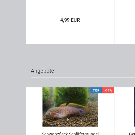
4,99 EUR
Angebote
-25%
TOP
-14%
 An­cis­
Schwanzfleck-​​Schlä­fer­grun­del
Ge­