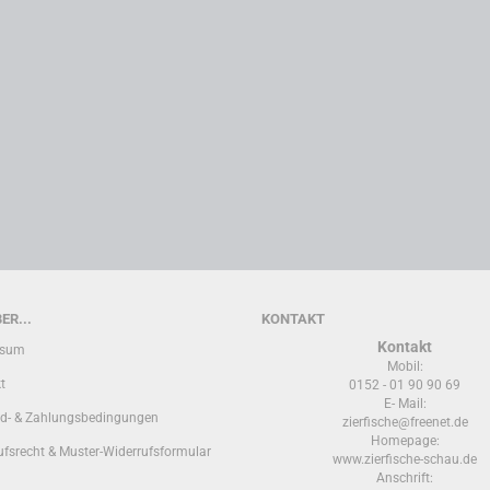
ER...
KONTAKT
Kontakt
ssum
Mobil:
t
0152 - 01 90 90 69
E- Mail:
d- & Zahlungsbedingungen
zierfische@freenet.de
Homepage:
ufsrecht & Muster-Widerrufsformular
www.zierfische-schau.de
Anschrift: