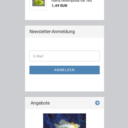
ri­di­na he­tero­po­da var. red
1,49 EUR
Newsletter-Anmeldung
WEITER
E-
ZUR
Mail
NEWSLETTER-
ANMELDUNG
ANMELDEN
Angebote