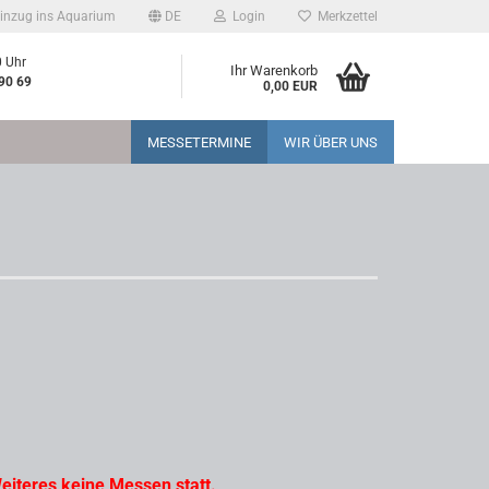
inzug ins Aquarium
DE
Login
Merkzettel
0 Uhr
Ihr Warenkorb
90 69
0,00 EUR
MESSETERMINE
WIR ÜBER UNS
Weiteres keine Messen statt.