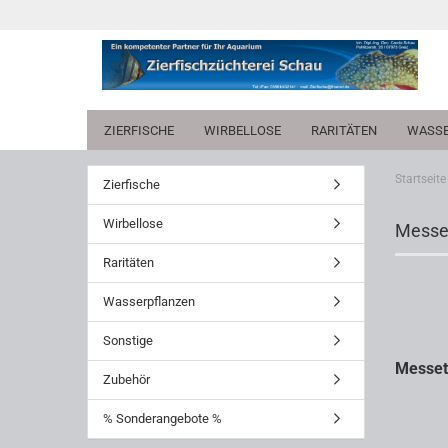
ZIERFISCHE
WIRBELLOSE
RARITÄTEN
WASSE
Startseite
Zierfische
Wirbellose
Messe
Raritäten
Wasserpflanzen
Sonstige
Messet
Zubehör
% Sonderangebote %