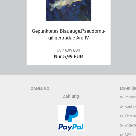
Ge­punk­te­tes Blau­au­ge,Pseu­do­mu­
gil ger­tru­dae Aru IV
UVP 6,99 EUR
Nur 5,99 EUR
ZAHLUNG
MEHR ÜB
Zahlung
Impre
Kontak
Versan
Widerr
AGB