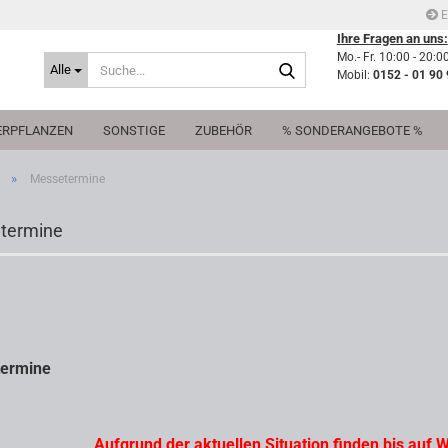
E
Ihre Fragen an uns:
Mo.- Fr. 10:00 - 20:0
Suche...
Alle
Mobil:
0152 - 01 90 
RPFLANZEN
SONSTIGE
ZUBEHÖR
% SONDERANGEBOTE %
»
Messetermine
termine
ermine
Aufgrund der aktuellen Situation finden bis auf 