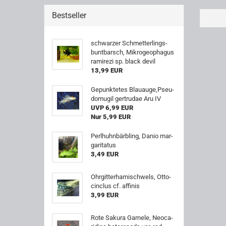
Bestseller
schwar­zer Schmet­ter­lings­
bunt­barsch, Mi­kro­geo­pha­gus
ra­mi­re­zi sp. black devil
13,99 EUR
Ge­punk­te­tes Blau­au­ge,Pseu­
do­mu­gil ger­tru­dae Aru IV
UVP 6,99 EUR
Nur 5,99 EUR
Perl­huhn­bärbling, Danio mar­
ga­ri­ta­tus
3,49 EUR
Ohr­git­ter­har­ni­schwels, Ot­to­
cin­clus cf. af­fi­nis
3,99 EUR
Rote Sa­ku­ra Gar­ne­le, Neo­ca­