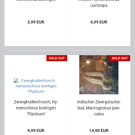
cur­ti­ceps
3,99 EUR
6,99 EUR
SOLD OUT
SOLD OUT
Zwerg­kral­len­frosch, Hy­
In­di­scher Zwerg­sta­che­
me­no­chirus boett­ge­ri
laal, Ma­cro­gna­tus pan­
"Pla­ti­num"
ca­lus
9,99 EUR
14,90 EUR