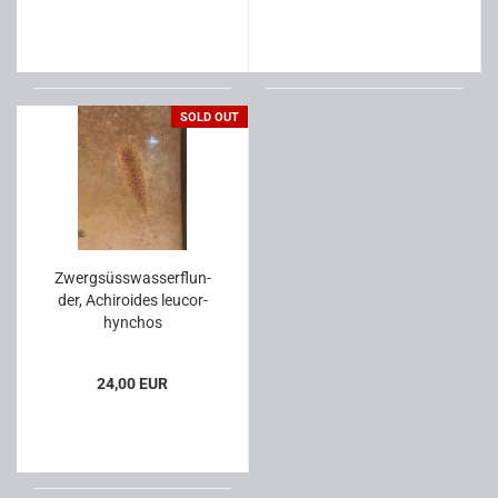
SOLD OUT
Zwerg­süss­was­ser­flun­
der, Achi­ro­ides leu­cor­
hyn­chos
24,00 EUR