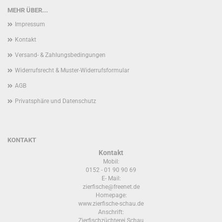
MEHR ÜBER...
Impressum
Kontakt
Versand- & Zahlungsbedingungen
Widerrufsrecht & Muster-Widerrufsformular
AGB
Privatsphäre und Datenschutz
KONTAKT
Kontakt
Mobil:
0152 - 01 90 90 69
E- Mail:
zierfische@freenet.de
Homepage:
www.zierfische-schau.de
Anschrift:
Zierfischzüchterei Schau