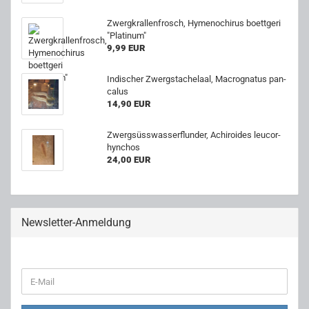
Zwerg­kral­len­frosch, Hy­me­no­chirus boett­ge­ri
"Pla­ti­num"
9,99 EUR
In­di­scher Zwerg­sta­che­laal, Ma­cro­gna­tus pan­
ca­lus
14,90 EUR
Zwerg­süss­was­ser­flun­der, Achi­ro­ides leu­cor­
hyn­chos
24,00 EUR
Newsletter-Anmeldung
WEITER
E-
ZUR
Mail
NEWSLETTER-