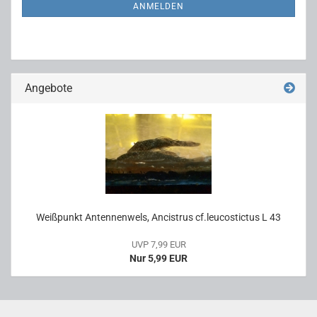
ANMELDUNG
ANMELDEN
Angebote
Weiß­punkt An­ten­nen­wels, An­cis­t­rus cf.leu­costic­tus L 43
UVP 7,99 EUR
Nur 5,99 EUR